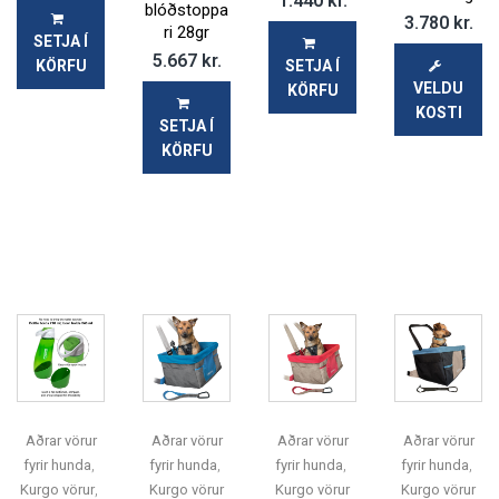
1.440
kr.
hátt.
blóðstoppa
3.780
kr.
ri 28gr
SETJA Í
5.667
kr.
KÖRFU
SETJA Í
Nafn
VELDU
KÖRFU
KOSTI
SETJA Í
KÖRFU
Tölvupóstur
Efni
Skilaboð
Aðrar vörur
Aðrar vörur
Aðrar vörur
Aðrar vörur
,
,
,
,
fyrir hunda
fyrir hunda
fyrir hunda
fyrir hunda
,
Kurgo vörur
Kurgo vörur
Kurgo vörur
Kurgo vörur