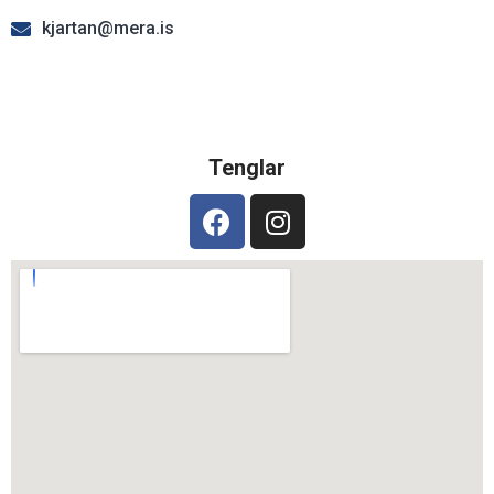
kjartan@mera.is
Tenglar