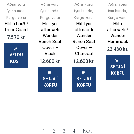
Aðrar vörur
Aðrar vörur
Aðrar vörur
Aðrar vörur
,
,
,
,
fyrir hunda
fyrir hunda
fyrir hunda
fyrir hunda
Kurgo vörur
Kurgo vörur
Kurgo vörur
Kurgo vörur
Hlíf á hurð /
Hlíf fyrir
Hlíf fyrir
Hlíf í
Door Guard
aftursæti
aftursæti
aftursæti /
Wander
Wander
Wander
7.570
kr.
Bench Seat
Bench Seat
Hammock
Cover –
Cover –
23.430
kr.
Black
Charcoal
VELDU
12.600
kr.
12.600
kr.
KOSTI
SETJA Í
KÖRFU
SETJA Í
SETJA Í
KÖRFU
KÖRFU
1
2
3
4
Next