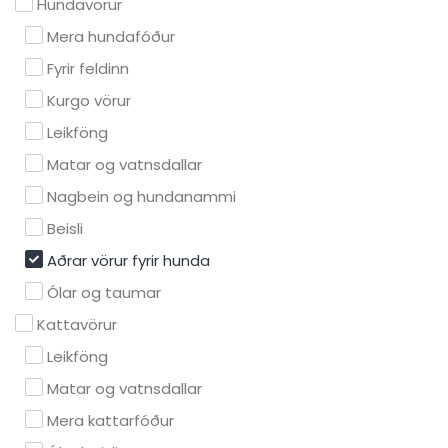
Hundavörur
Mera hundafóður
Fyrir feldinn
Kurgo vörur
Leikföng
Matar og vatnsdallar
Nagbein og hundanammi
Beisli
Aðrar vörur fyrir hunda
Ólar og taumar
Kattavörur
Leikföng
Matar og vatnsdallar
Mera kattarfóður