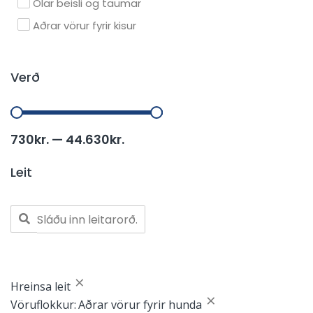
Ólar beisli og taumar
Aðrar vörur fyrir kisur
Verð
730
kr.
—
44.630
kr.
Leit
×
Hreinsa leit
×
Vöruflokkur
:
Aðrar vörur fyrir hunda