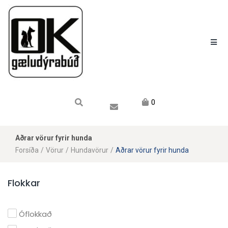
Karfan mín
Karfa
Engin vara í körfu.
0
Aðrar vörur fyrir hunda
Forsíða
/
Vörur
/
Hundavörur
/
Aðrar vörur fyrir hunda
Flokkar
Óflokkað