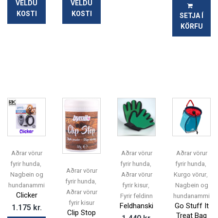
VELDU
VELDU
KOSTI
KOSTI
SETJA Í
KÖRFU
Hafa Samband
Aðrar vörur
Aðrar vörur
Aðrar vörur
Okkur er mikið í mun að bæta þjónustu okkar við viðskiptavini
,
,
,
fyrir hunda
fyrir hunda
fyrir hunda
og því tökum við vel á móti öllum skilaboðum.
Aðrar vörur
,
Nagbein og
Aðrar vörur
Kurgo vörur
,
Skiptir ekki máli hvort þau eru jákvæð eða neikvæð.
fyrir hunda
,
hundanammi
fyrir kisur
Nagbein og
Aðrar vörur
Clicker
Fyrir feldinn
hundanammi
Athugaðu að við munum aldrei láta þriðja aðila hafa
fyrir kisur
Feldhanski
Go Stuff It
1.175
kr.
netfangið þitt né munum við misnota það á nokkurn annan
Clip Stop
Treat Bag