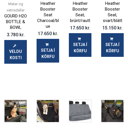
Heather
Heather
Heather
Matar og
Booster
Booster
Booster
vatnsdallar
Seat
Seat,
Seat,
GOURD H2O
Charcoal/bl
brúnt/rautt
svart/blátt
BOTTLE &
ue
BOWL
17.650
kr.
15.150
kr.
17.650
kr.
3.780
kr.
SETJA Í
SETJA Í
SETJA Í
KÖRFU
KÖRFU
VELDU
KÖRFU
KOSTI