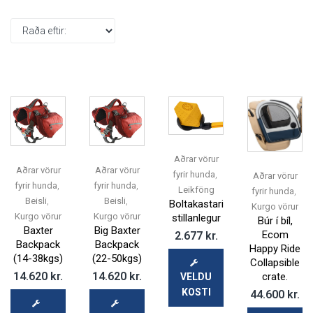
Aðrar vörur
Aðrar vörur
Aðrar vörur
,
fyrir hunda
Aðrar vörur
,
,
fyrir hunda
fyrir hunda
Leikföng
,
fyrir hunda
,
,
Beisli
Beisli
Boltakastari
Kurgo vörur
Kurgo vörur
Kurgo vörur
stillanlegur
Búr í bíl,
Baxter
Big Baxter
Ecom
2.677
kr.
Backpack
Backpack
Happy Ride
(14-38kgs)
(22-50kgs)
Collapsible
14.620
kr.
14.620
kr.
crate.
VELDU
KOSTI
44.600
kr.