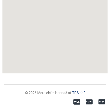
©
2026
Mera ehf – Hannað af
TRS ehf