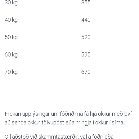
30 kg
355
40 kg
440
50 kg
520
60 kg
595
70 kg
670
Hafa Samband
Okkur er mikið í mun að bæta þjónustu okkar við viðskiptavini
og því tökum við vel á móti öllum skilaboðum.
Skiptir ekki máli hvort þau eru jákvæð eða neikvæð.
Frekari upplýsingar um fóðri
ð
má fá hjá okkur með
því
að senda okkur tölvupóst eða hringja
í
okkur
í
síma..
Athugaðu að við munum aldrei láta þriðja aðila hafa
netfangið þitt né munum við misnota það á nokkurn annan
Öll
aðstoð við skammtastærðir, val
á
fóðri eða
hátt.