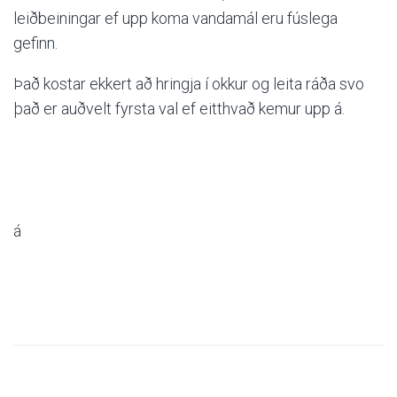
leiðbeiningar ef upp koma vandamál eru fúslega
gefinn.
Nafn
Það
kostar ekkert að hringja
í
okkur og leita ráða svo
það
er auðvelt fyrsta val ef eitthvað kemur upp
á
.
Tölvupóstur
Efni
á
Skilaboð