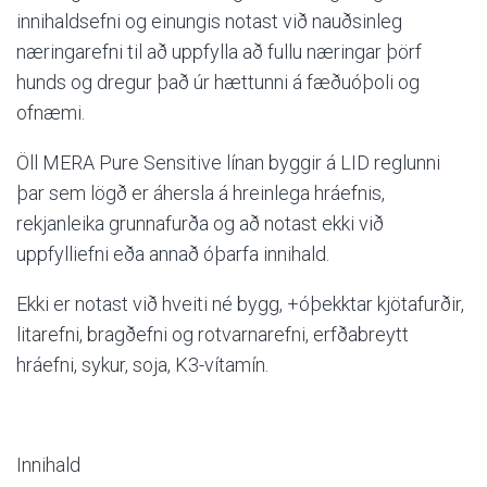
innihaldsefni og einungis notast við nauðsinleg
næringarefni til að uppfylla að fullu næringar þörf
hunds og dregur það úr hættunni á fæðuóþoli og
ofnæmi.
Öll
MERA Pure Sensitive línan byggir á LID reglunni
þar sem lögð er áhersla á hreinlega hráefnis,
rekjanleika grunnafurða og að notast ekki við
uppfylliefni eða annað óþarfa innihald.
Ekki er notast við hveiti né bygg, +óþekktar kjötafurðir,
litarefni, bragðefni og rotvarnarefni, erfðabreytt
hráefni, sykur, soja, K3-vítamín.
Innihald