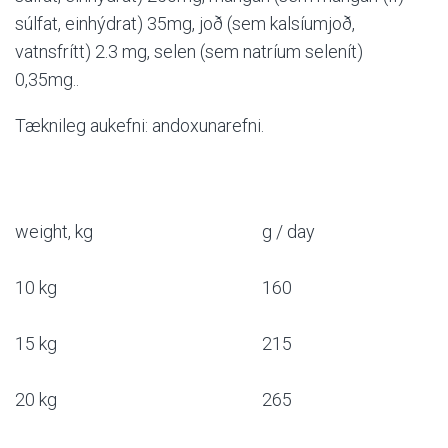
súlfat, einhýdrat) 35mg, joð (sem kalsíumjoð,
vatnsfrítt) 2.3 mg, selen (sem natríum selenít)
0,35mg..
Tæknileg aukefni: andoxunarefni.
weight, kg
g / day
10 kg
160
15 kg
215
20 kg
265