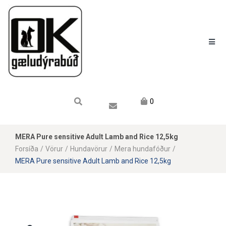
Karfan mín
Karfa
Engin vara í körfu.
0
MERA Pure sensitive Adult Lamb and Rice 12,5kg
Forsíða
/
Vörur
/
Hundavörur
/
Mera hundafóður
/
MERA Pure sensitive Adult Lamb and Rice 12,5kg