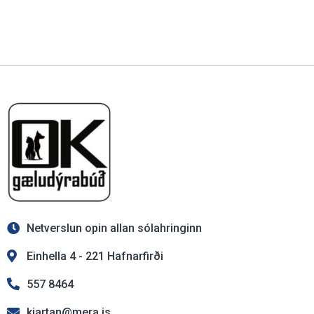
Netverslun opin allan sólahringinn
Einhella 4 - 221 Hafnarfirði
557 8464
kjartan@mera.is