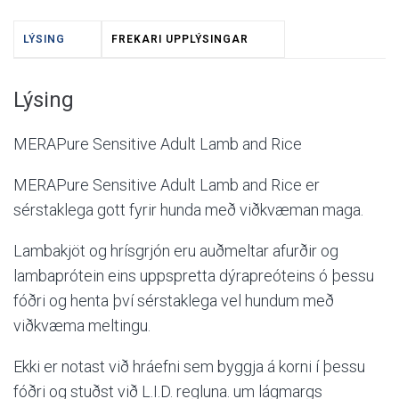
LÝSING
FREKARI UPPLÝSINGAR
Lýsing
MERAPure Sensitive Adult Lamb and Rice
MERAPure Sensitive Adult Lamb and Rice
er
sérstaklega gott fyrir hunda með viðkvæman maga.
Lambakjöt og hrísgrjón eru auðmeltar afurðir og
lambaprótein eins uppspretta dýrapreóteins
ó þessu
fóðri og henta því sérstaklega vel hundum með
viðkvæma mel
tingu.
Ekki er notast við hráefni sem byggja á korni í þessu
fóðri og stuðst við L.I.D. regluna. um lágmargs