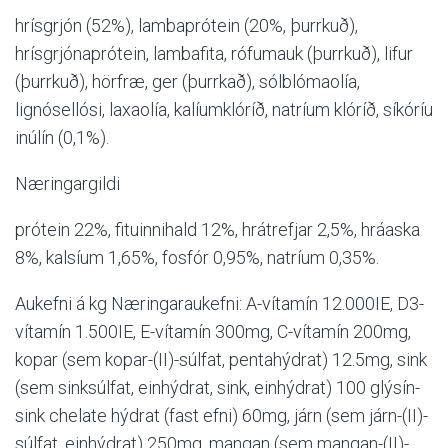
hrísgrjón (52%), lambaprótein (20%, þurrkuð),
hrísgrjónaprótein, lambafita, rófumauk (þurrkuð), lifur
(þurrkuð), hörfræ, ger
(þurrkað), sólblómaolía,
lignósellósi, laxaolía, kalíumklóríð, natríum klóríð, síkóríu
inúlín (0,1%).
Næringargildi
prótein 22%, fituinnihald 12%, hrátrefjar 2,5%, hráaska
8%, kalsíum 1,65%, fosfór 0,95%, natríum 0,35%.
Aukefni á kg Næringaraukefni: A-vítamín 12.000IE, D3-
vítamín 1.500IE, E-vítamín 300mg, C-vítamín 200mg,
kopar (sem kopar-(II)-súlfat, pentahýdrat) 12.5mg, sink
(sem sinksúlfat, einhýdrat, sink, einhýdrat) 100 glýsín-
sink chelate hýdrat (fast efni) 60mg, járn (sem járn-(II)-
súlfat, einhýdrat) 250mg, mangan (sem mangan-(II)-