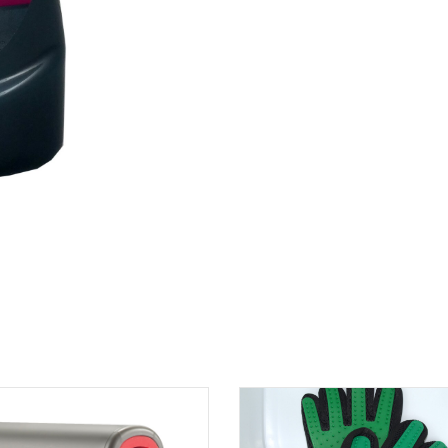
r mikið í mun að bæta þjónustu okkar við viðskiptavini og því tökum v
llum skilaboðum.
 ekki máli hvort þau eru jákvæð eða neikvæð.
ðu að við munum aldrei láta þriðja aðila hafa netfangið þitt né mu
a það á nokkurn annan hátt.
póstur