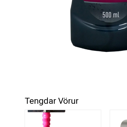
Okkur e
móti ö
Skiptir
Athuga
misnot
Nafn
Tölvu
Tengdar Vörur
Efni