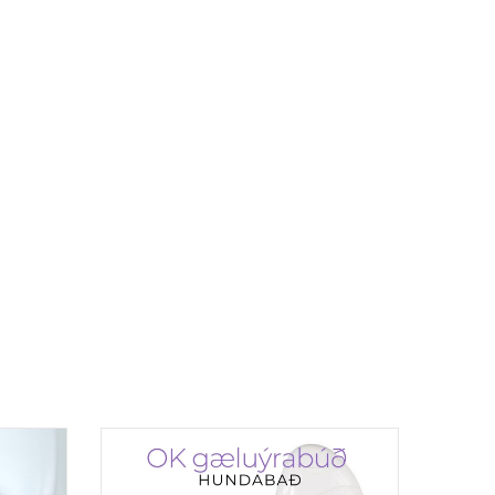
ið vel á
num við