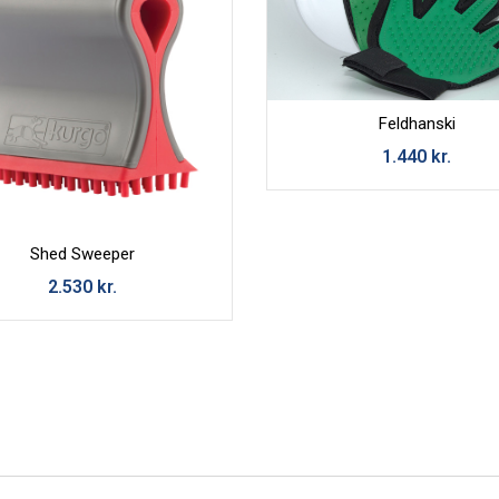
boð
Feldhanski
1.440
kr.
Shed Sweeper
2.530
kr.