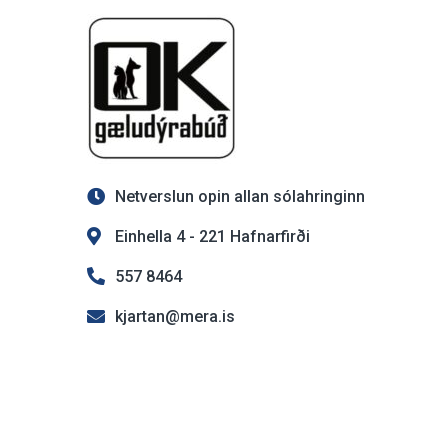
Netverslun opin allan sólahringinn
Einhella 4 - 221 Hafnarfirði
557 8464
kjartan@mera.is