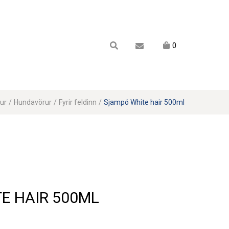
Karfan mín
0
Karfa
Engin vara í körfu.
ur
/
Hundavörur
/
Fyrir feldinn
/
Sjampó White hair 500ml
E HAIR 500ML