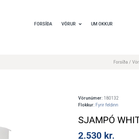
FORSÍÐA
VÖRUR
UM OKKUR
Forsíða
/
Vör
Vörunúmer:
180132
Flokkur:
Fyrir feldinn
SJAMPÓ WHIT
2.530
kr.