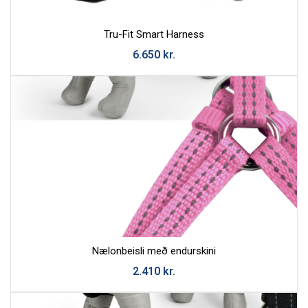
Tru-Fit Smart Harness
Efni
6.650
kr.
Skilaboð
Nælonbeisli með endurskini
2.410
kr.