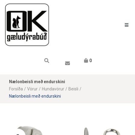
Karfan mín
Karfa
Engin vara í körfu.
0
Nælonbeisli með endurskini
Forsíða
/
Vörur
/
Hundavörur
/
Beisli
/
Nælonbeisli með endurskini