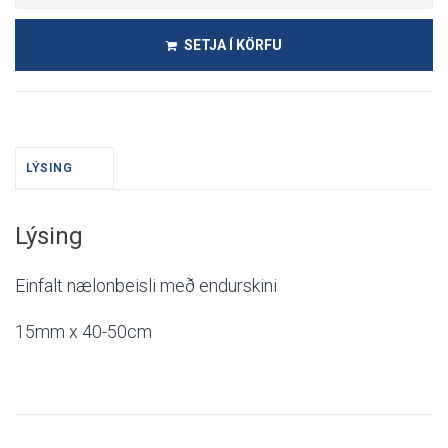
SETJA Í KÖRFU
LÝSING
Lýsing
Einfalt nælonbeisli með endurskini
15mm x 40-50cm