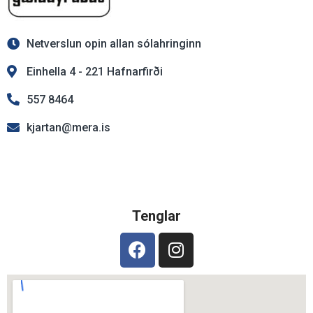
Netverslun opin allan sólahringinn
Einhella 4 - 221 Hafnarfirði
557 8464
kjartan@mera.is
Tenglar