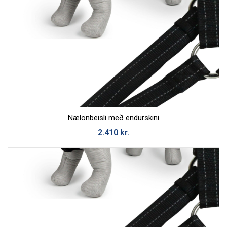
Nælonbeisli með endurskini
2.410
kr.