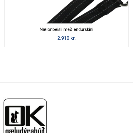
Nælonbeisli með endurskini
2.910
kr.