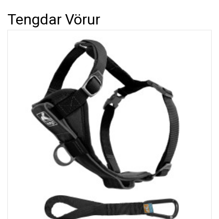
Tengdar Vörur
Hafa Samband
Okkur er mikið í mun að bæta þjónustu okkar við viðskiptavini
og því tökum við vel á móti öllum skilaboðum.
Skiptir ekki máli hvort þau eru jákvæð eða neikvæð.
Athugaðu að við munum aldrei láta þriðja aðila hafa
netfangið þitt né munum við misnota það á nokkurn annan
hátt.
Nafn
Tölvupóstur