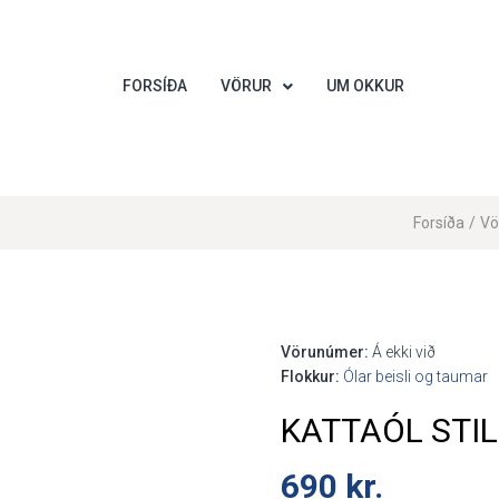
FORSÍÐA
VÖRUR
UM OKKUR
Forsíða
/
Vö
Vörunúmer:
Á ekki við
Flokkur:
Ólar beisli og taumar
KATTAÓL STI
690
kr.