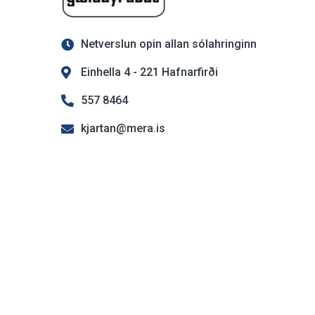
Netverslun opin allan sólahringinn
Einhella 4 - 221 Hafnarfirði
557 8464
kjartan@mera.is