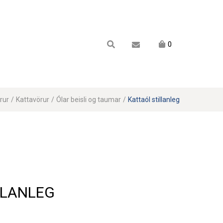
Karfan mín
0
Karfa
Engin vara í körfu.
rur
/
Kattavörur
/
Ólar beisli og taumar
/
Kattaól stillanleg
LLANLEG