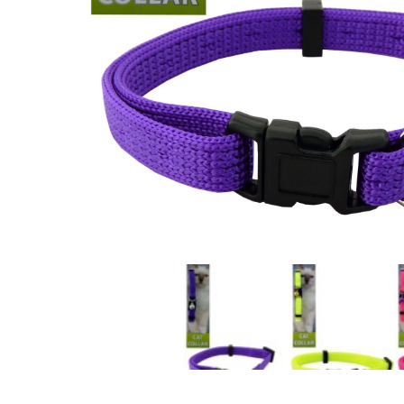
Okkur e
móti ö
Skiptir
Athuga
misnot
Nafn
Tölvu