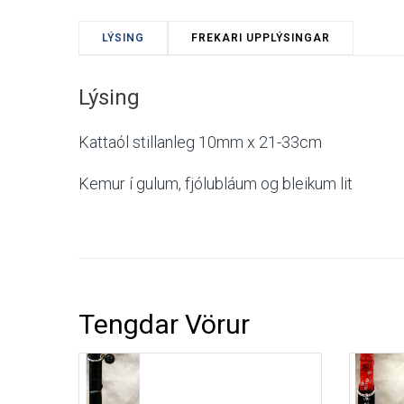
LÝSING
FREKARI UPPLÝSINGAR
Efni
Lýsing
Skila
Kattaól stillanleg 10mm x 21-33cm
Kemur í gulum, fjólubláum og bleikum lit
Tengdar Vörur