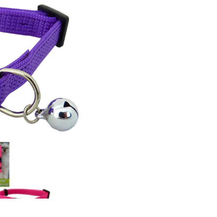
Hafa Samband
r mikið í mun að bæta þjónustu okkar við viðskiptavini og því tökum v
llum skilaboðum.
 ekki máli hvort þau eru jákvæð eða neikvæð.
ðu að við munum aldrei láta þriðja aðila hafa netfangið þitt né mu
a það á nokkurn annan hátt.
póstur