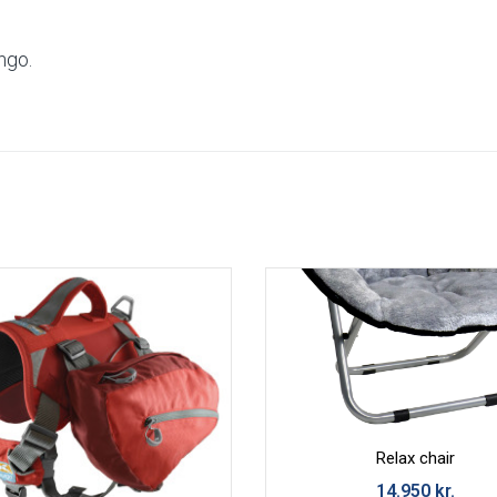
póstur
ngo.
boð
Relax chair
14.950
kr.