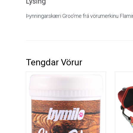
Lýsing
Tölvu
Þynningarskæri Groo’me frá vörumerkinu Flami
Efni
Tengdar Vörur
Skila