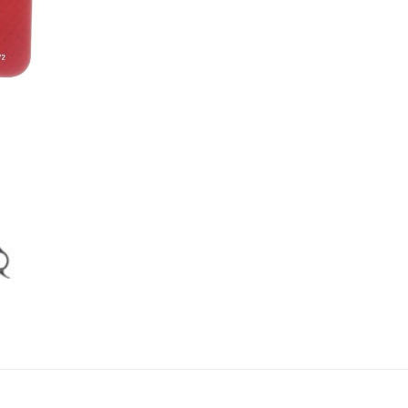
Hafa Samband
r mikið í mun að bæta þjónustu okkar við viðskiptavini og því tökum v
llum skilaboðum.
 ekki máli hvort þau eru jákvæð eða neikvæð.
ðu að við munum aldrei láta þriðja aðila hafa netfangið þitt né mu
a það á nokkurn annan hátt.