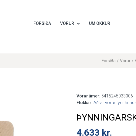
FORSÍÐA
VÖRUR
UM OKKUR
Forsíða
/
Vörur
/
Vörunúmer:
5415245033006
Flokkar:
Aðrar vörur fyrir hund
ÞYNNINGARS
4.633
kr.