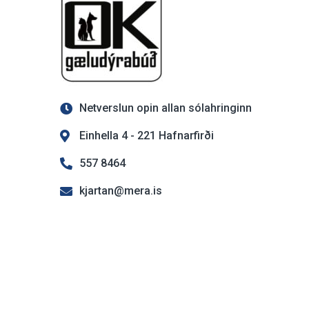
Netverslun opin allan sólahringinn
Einhella 4 - 221 Hafnarfirði
557 8464
kjartan@mera.is