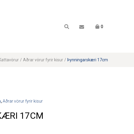
Karfan mín
0
Karfa
Engin vara í körfu.
Kattavörur
/
Aðrar vörur fyrir kisur
/
Þynningarskæri 17cm
a
,
Aðrar vörur fyrir kisur
KÆRI 17CM