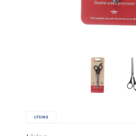
Okkur e
móti ö
Skiptir
Athuga
misnot
LÝSING
Nafn