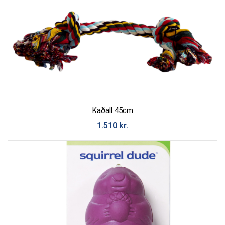
Hafa Samband
Okkur er mikið í mun að bæta þjónustu okkar við viðskiptavini
og því tökum við vel á móti öllum skilaboðum.
Skiptir ekki máli hvort þau eru jákvæð eða neikvæð.
Athugaðu að við munum aldrei láta þriðja aðila hafa
netfangið þitt né munum við misnota það á nokkurn annan
hátt.
Kaðall 45cm
Nafn
1.510
kr.
Tölvupóstur
Efni