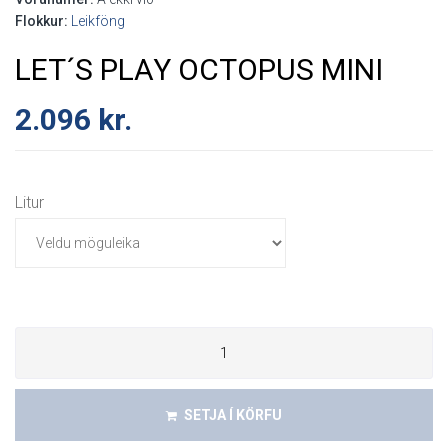
Flokkur:
Leikföng
LET´S PLAY OCTOPUS MINI
2.096
kr.
Litur
SETJA Í KÖRFU