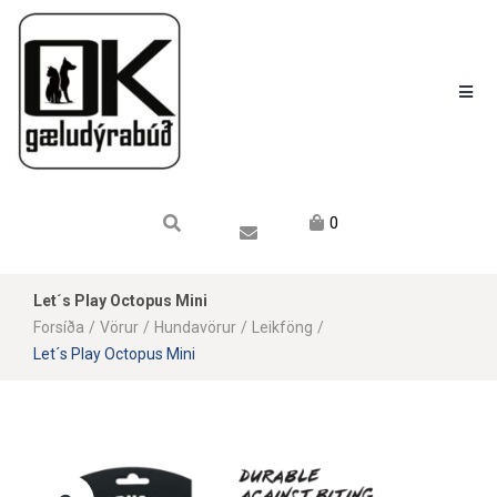
Karfan mín
Karfa
Engin vara í körfu.
0
Let´s Play Octopus Mini
Forsíða
/
Vörur
/
Hundavörur
/
Leikföng
/
Let´s Play Octopus Mini