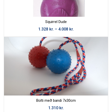
Skilaboð
Squirrel Dude
1.328
kr.
–
4.008
kr.
Bolti með bandi 7x30cm
1.310
kr.