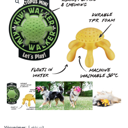
Vörunúmer:
Á ekki við