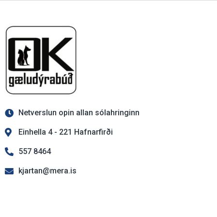
Netverslun opin allan sólahringinn
Einhella 4 - 221 Hafnarfirði
557 8464
kjartan@mera.is