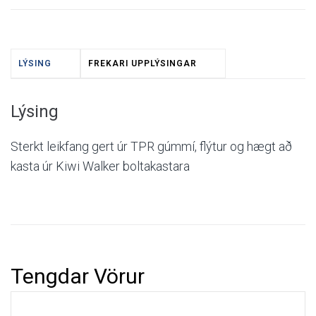
LÝSING
FREKARI UPPLÝSINGAR
Lýsing
Sterkt leikfang gert úr TPR gúmmí, flýtur og hægt að
kasta úr Kiwi Walker boltakastara
Tengdar Vörur