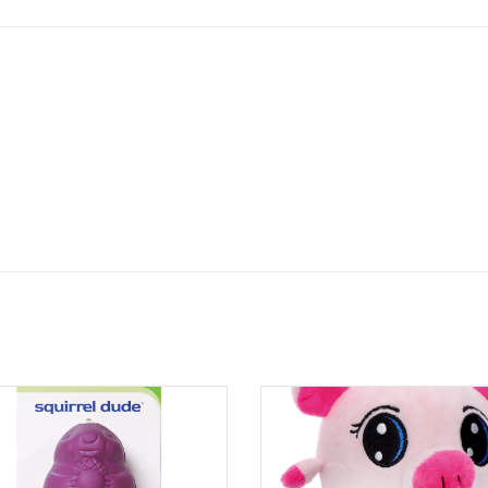
 ekki máli hvort þau eru jákvæð eða neikvæð.
ðu að við munum aldrei láta þriðja aðila hafa netfangið þitt né mu
a það á nokkurn annan hátt.
póstur
boð