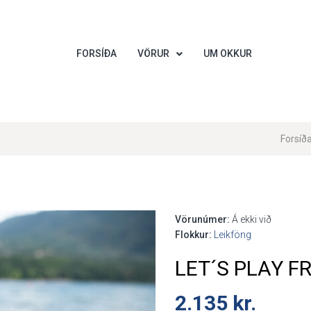
FORSÍÐA
VÖRUR
UM OKKUR
Forsíð
Vörunúmer:
Á ekki við
Flokkur:
Leikföng
LET´S PLAY FR
2.135
kr.