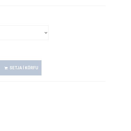
SETJA Í KÖRFU
ið vel á