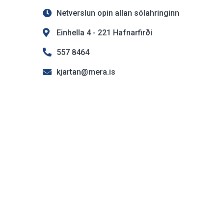
Netverslun opin allan sólahringinn
Einhella 4 - 221 Hafnarfirði
557 8464
kjartan@mera.is