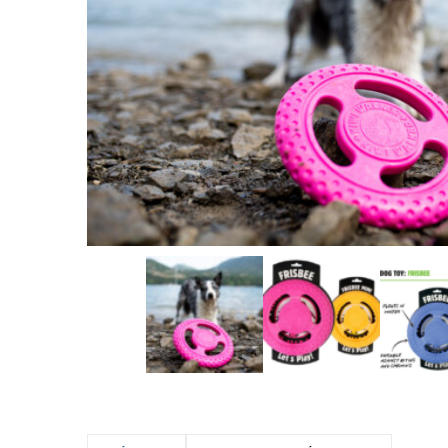
Okkur e
móti ö