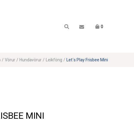
Karfan mín
0
Karfa
Engin vara í körfu.
a
/
Vörur
/
Hundavörur
/
Leikföng
/
Let´s Play Frisbee Mini
ISBEE MINI