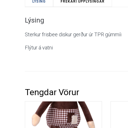
LÝSING
FREKARI UPPLÝSINGAR
Skiptir
Athuga
misnot
Lýsing
Sterkur frisbee diskur gerður úr TPR gúmmíi
Nafn
Flýtur á vatni
Tölvu
Efni
Tengdar Vörur
Skila