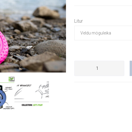
Litur
Hafa Samband
r mikið í mun að bæta þjónustu okkar við viðskiptavini og því tökum v
llum skilaboðum.