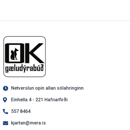
Netverslun opin allan sólahringinn
Einhella 4 - 221 Hafnarfirði
557 8464
kjartan@mera.is