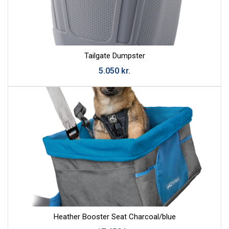
Tailgate Dumpster
5.050
kr.
Hafa Samband
Okkur er mikið í mun að bæta þjónustu okkar við viðskiptavini
og því tökum við vel á móti öllum skilaboðum.
Skiptir ekki máli hvort þau eru jákvæð eða neikvæð.
Athugaðu að við munum aldrei láta þriðja aðila hafa
netfangið þitt né munum við misnota það á nokkurn annan
Heather Booster Seat Charcoal/blue
hátt.