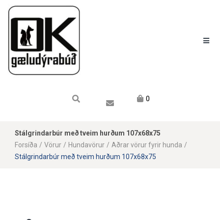
Karfan mín
Karfa
Engin vara í körfu.
0
Stálgrindarbúr með tveim hurðum 107x68x75
Forsíða
/
Vörur
/
Hundavörur
/
Aðrar vörur fyrir hunda
/
Stálgrindarbúr með tveim hurðum 107x68x75