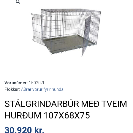
Vörunúmer:
150207L
Flokkur:
Aðrar vörur fyrir hunda
STÁLGRINDARBÚR MEÐ TVEIM
HURÐUM 107X68X75
30.920
kr.