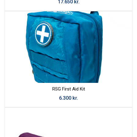
17.650
kr.
Nafn
Tölvupóstur
Efni
Skilaboð
RSG First Aid Kit
6.300
kr.