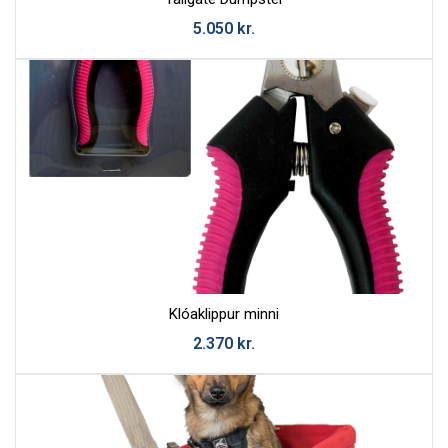
5.050
kr.
Tölvupóstur
Efni
Skilaboð
Klóaklippur minni
2.370
kr.