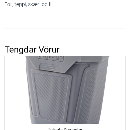
Foil, teppi, skæri og fl.
Tengdar Vörur
Hafa Samband
Okkur er mikið í mun að bæta þjónustu okkar við viðskiptavini
og því tökum við vel á móti öllum skilaboðum.
Skiptir ekki máli hvort þau eru jákvæð eða neikvæð.
Athugaðu að við munum aldrei láta þriðja aðila hafa
netfangið þitt né munum við misnota það á nokkurn annan
hátt.
Nafn
Tailgate Dumpster