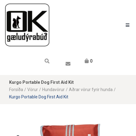
Karfan mín
Karfa
Engin vara í körfu.
0
Kurgo Portable Dog First Aid Kit
Forsíða
/
Vörur
/
Hundavörur
/
Aðrar vörur fyrir hunda
/
Kurgo Portable Dog First Aid Kit