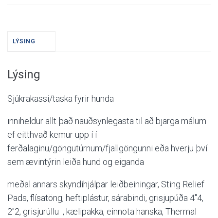
LÝSING
Lýsing
Sjúkrakassi/taska fyrir hunda
inniheldur allt það nauðsynlegasta til að bjarga málum
ef eitthvað kemur upp í í
ferðalaginu/göngutúrnum/fjallgöngunni eða hverju því
sem ævintýrin leiða hund og eiganda
meðal annars skyndihjálpar leiðbeiningar,
Sting Relief
Pads, flísatöng, heftiplástur, sárabindi, grisjupúða 4″4,
2″2, grisjurúllu , kælipakka, einnota hanska,
Thermal