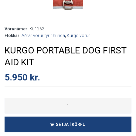
Vörunúmer:
K01263
Flokkar:
Aðrar vörur fyrir hunda
,
Kurgo vörur
KURGO PORTABLE DOG FIRST
AID KIT
5.950
kr.
SETJA Í KÖRFU