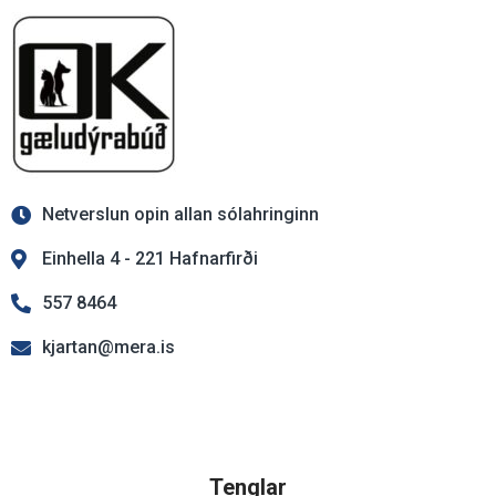
Netverslun opin allan sólahringinn
Einhella 4 - 221 Hafnarfirði
557 8464
kjartan@mera.is
Tenglar